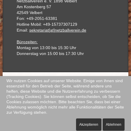
Netzballverein e. V. 1898 Velbert
Am Kostenberg 57
42549 Velbert
Fon: +49-2051-63381
Hotline Mobil: +49-15737307129
Email:
sekretariat[at]netzballverein.de
Bürozeiten:
Montag von 13:00 bis 15:30 Uhr
Donnerstag von 15:00 bis 17:30 Uhr
Wir nutzen Cookies auf unserer Website. Einige von ihnen sind
Copyright © 2018 Netzballverein 1898 e.V. Velbert
essenziell für den Betrieb der Seite, während andere uns
helfen, diese Website und die Nutzererfahrung zu verbessern
(Tracking Cookies). Sie können selbst entscheiden, ob Sie die
Cookies zulassen möchten. Bitte beachten Sie, dass bei einer
Ablehnung womöglich nicht mehr alle Funktionalitäten der Seite
zur Verfügung stehen.
Akzeptieren
Ablehnen