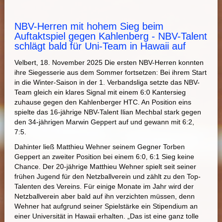
NBV-Herren mit hohem Sieg beim
Auftaktspiel gegen Kahlenberg - NBV-Talent
schlägt bald für Uni-Team in Hawaii auf
Velbert, 18. November 2025 Die ersten NBV-Herren konnten
ihre Siegesserie aus dem Sommer fortsetzen: Bei ihrem Start
in die Winter-Saison in der 1. Verbandsliga setzte das NBV-
Team gleich ein klares Signal mit einem 6:0 Kantersieg
zuhause gegen den Kahlenberger HTC. An Position eins
spielte das 16-jährige NBV-Talent Ilian Mechbal stark gegen
den 34-jährigen Marwin Geppert auf und gewann mit 6:2,
7:5.
Dahinter ließ Matthieu Wehner seinem Gegner Torben
Geppert an zweiter Position bei einem 6:0, 6:1 Sieg keine
Chance. Der 20-jährige Matthieu Wehner spielt seit seiner
frühen Jugend für den Netzballverein und zählt zu den Top-
Talenten des Vereins. Für einige Monate im Jahr wird der
Netzballverein aber bald auf ihn verzichten müssen, denn
Wehner hat aufgrund seiner Spielstärke ein Stipendium an
einer Universität in Hawaii erhalten. „Das ist eine ganz tolle