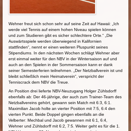
Wehner freut sich schon sehr auf seine Zeit auf Hawaii: „Ich
werde viel Tennis auf einem hohen Niveau spielen können
und zum Studieren gibt es sicher schlechtere Orte.“ „Die
Auswärtsspiele werden überwiegend in Kalifornien
stattfinden“, nennt er einen weiteren Pluspunkt seines
Stipendiums. In den nächsten Wochen schlägt Wehner aber
erst einmal weiter für den NBV in der Wintersaison auf und
auch an den Spielen in der Sommersaison kann er dank
seiner Semesterferien teilnehmen. „Der Netzballverein ist und
bleibt schließlich mein Heimatverein“, verspricht der
Tenniscrack dem NBV die Treue.
An Position drei lieferte NBV-Neuzugang Holger Zühlsdorff
ebenfalls ab: Der 46-jährige, der auch zum Trainer-Team des
Netzballvereins gehört, gewann sein Match mit 6:3, 6:1.
Maximilian Jacob holte an vierter Position mit 7:5, 6:4 den
vierten Punkt. Beide Doppel gingen ebenfalls an die
Velberter: Mechbal und Jacob gewannen mit 6:1, 6:4,
Wehner und Zühlsdorff mit 6:2, 7:5. Weiter geht es für die 1.